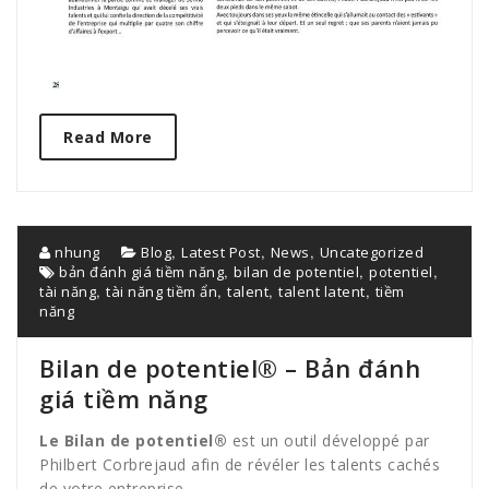
Read More
,
,
,
nhung
Blog
Latest Post
News
Uncategorized
,
,
,
bản đánh giá tiềm năng
bilan de potentiel
potentiel
,
,
,
,
tài năng
tài năng tiềm ẩn
talent
talent latent
tiềm
năng
Bilan de potentiel® – Bản đánh
giá tiềm năng
Le Bilan de potentiel®
est un outil développé par
Philbert Corbrejaud afin de révéler les talents cachés
de votre entreprise.