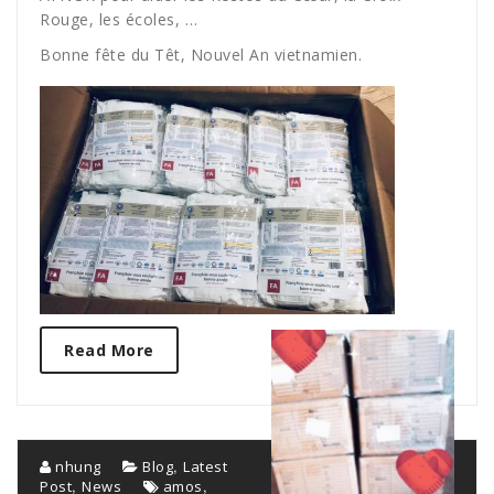
Rouge, les écoles, …
Bonne fête du Têt, Nouvel An vietnamien.
Read More
,
nhung
Blog
Latest
,
,
Post
News
amos