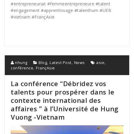
#
entrepreneuriat
#
femmeentrepreneure
#
talent
#
engagement
#
apprentissage
#
talenthum #UEB
#vietnam #FrançAsie
,
,
,
nhung
Blog
Latest Post
News
asie
,
conférence
FrançAsie
La conférence “Débridez vos
talents pour prospérer dans le
contexte international des
affaires ” à l’Université de Hung
Vuong -Vietnam