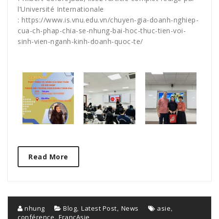
l’Université Internationale
: https://www.is.vnu.edu.vn/chuyen-gia-doanh-nghiep-
cua-ch-phap-chia-se-nhung-bai-hoc-thuc-tien-voi-
sinh-vien-nganh-kinh-doanh-quoc-te/
Read More
,
,
,
nhung
Blog
Latest Post
News
asie
,
conférence
FrançAsie