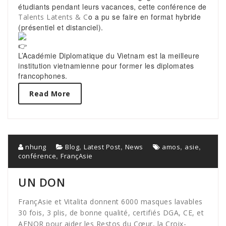
étudiants pendant leurs vacances, cette conférence de
o a pu se faire en format hybride
Talents Latents & C
(présentiel et distanciel).
L’Académie Diplomatique du Vietnam est la meilleure
institution vietnamienne pour former les diplomates
francophones.
Read More
,
,
,
,
nhung
Blog
Latest Post
News
amos
asie
,
conférence
FrançAsie
UN DON
FrançAsie et Vitalita donnent 6000 masques lavables
30 fois, 3 plis, de bonne qualité, certifiés DGA, CE, et
AFNOR pour aider les Restos du Cœur, la Croix-