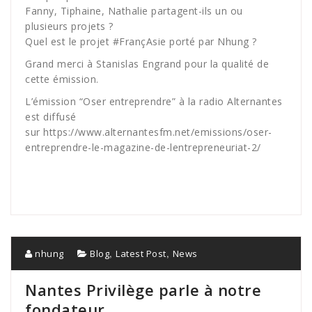
Fanny, Tiphaine, Nathalie partagent-ils un ou
plusieurs projets ?
Quel est le projet
#
FrançAsie
porté par Nhung ?
Grand merci à Stanislas Engrand pour la qualité de
cette émission.
L’émission “Oser entreprendre” à la radio Alternantes
est diffusé
sur
https://www.alternantesfm.net/emissions/oser-
entreprendre-le-magazine-de-lentrepreneuriat-2/
,
,
nhung
Blog
Latest Post
News
Nantes Privilège parle à notre
fondateur