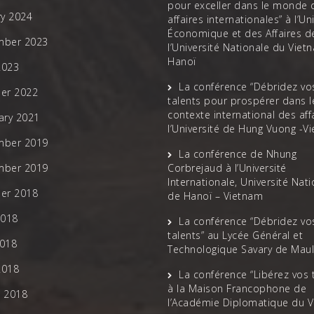
pour exceller dans le monde 
ry 2024
affaires internationales” à l’Un
Économique et des Affaires d
mber 2023
l’Université Nationale du Viet
Hanoï
2023
La conférence “Débridez vo
er 2022
talents pour prospérer dans l
contexte international des affa
ary 2021
l’Université de Hung Vuong -V
mber 2019
La conférence de Nhung
mber 2019
Corbrejaud à l’Université
Internationale, Université Nat
er 2018
de Hanoï – Vietnam
2018
La conférence “Débridez vo
talents” au Lycée Général et
018
Technologique Savary de Mau
2018
La conférence “Libérez vos 
à la Maison Francophone de
 2018
l’Académie Diplomatique du 