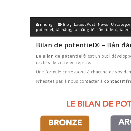
,
,
,
nhung
Blog
Latest Post
News
Uncategor
,
,
,
,
potentiel
tài năng
tài năng tiềm ẩn
talent
talent
Bilan de potentiel® – Bản đá
Le Bilan de potentiel®
est un outil développé
cachés de votre entreprise.
Une formule correspond à chacune de vos dema
N’hésitez pas à nous contacter à
contact@fra