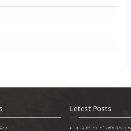
s
Letest Posts
025
la conférence “Débridez vos