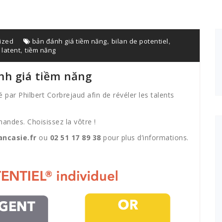
,
,
ized
bản đánh giá tiềm năng
bilan de potentiel
,
 latent
tiềm năng
nh giá tiềm năng
 par Philbert Corbrejaud afin de révéler les talents
ndes. Choisissez la vôtre !
ncasie.fr
ou
02 51 17 89 38
pour plus d’informations.