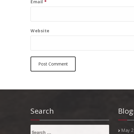
Email
*
Website
Search
Blog
Search
May 2
for: