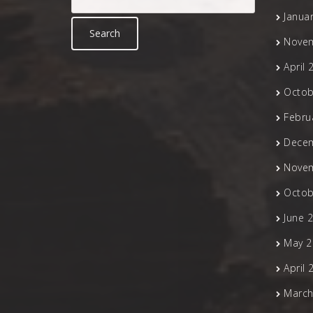
Janua
Nove
April 
Octob
Febru
Dece
Nove
Octob
June 
May 2
April 
March