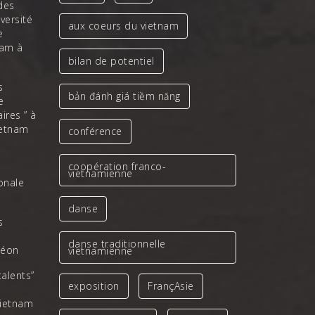
des
iversité
aux coeurs du vietnam
e
nam à
bilan de potentiel
s
bản đánh giá tiềm năng
e
ires ” à
ietnam
conférence
coopération franco-
vietnamienne
ionale
danse
s
danse traditionnelle
léon
vietnamienne
talents”
exposition
FrançAsie
Vietnam