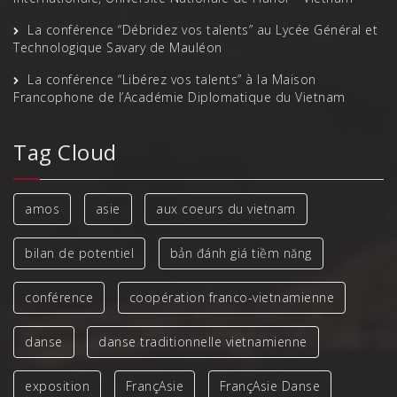
La conférence “Débridez vos talents” au Lycée Général et
Technologique Savary de Mauléon
La conférence “Libérez vos talents” à la Maison
Francophone de l’Académie Diplomatique du Vietnam
Tag Cloud
amos
asie
aux coeurs du vietnam
bilan de potentiel
bản đánh giá tiềm năng
conférence
coopération franco-vietnamienne
danse
danse traditionnelle vietnamienne
exposition
FrançAsie
FrançAsie Danse