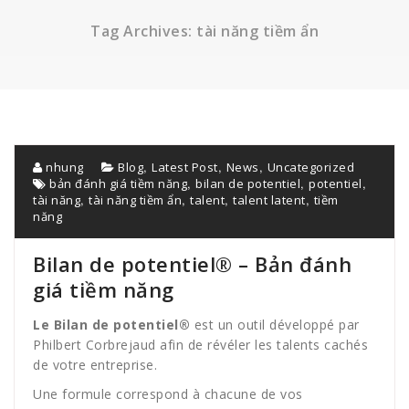
Tag Archives: tài năng tiềm ẩn
,
,
,
nhung
Blog
Latest Post
News
Uncategorized
,
,
,
bản đánh giá tiềm năng
bilan de potentiel
potentiel
,
,
,
,
tài năng
tài năng tiềm ẩn
talent
talent latent
tiềm
năng
Bilan de potentiel® – Bản đánh
giá tiềm năng
Le Bilan de potentiel®
est un outil développé par
Philbert Corbrejaud afin de révéler les talents cachés
de votre entreprise.
Une formule correspond à chacune de vos