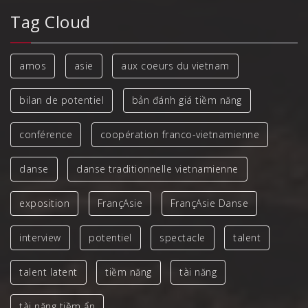
Tag Cloud
amos
asie
aux coeurs du vietnam
bilan de potentiel
bản đánh giá tiềm năng
conférence
coopération franco-vietnamienne
danse
danse traditionnelle vietnamienne
exposition
FrançAsie
FrançAsie Danse
interview
potentiel
spectacle
talent
talent latent
tiềm năng
tài năng
tài năng tiềm ẩn