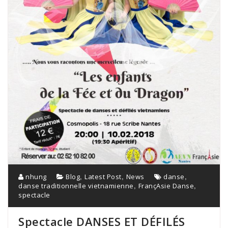
,
,
,
nhung
Blog
Latest Post
News
danse
,
,
danse traditionnelle vietnamienne
FrançAsie Danse
spectacle
Spectacle DANSES ET DÉFILÉS