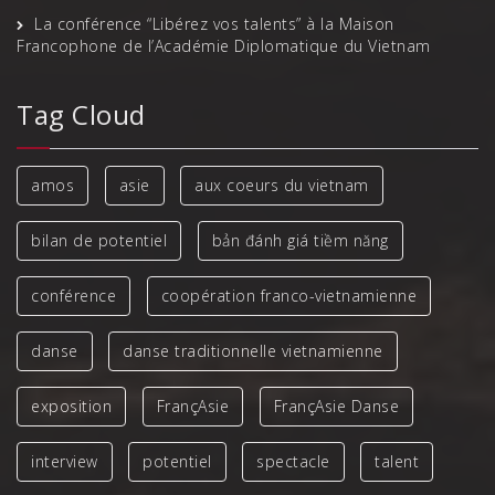
La conférence “Libérez vos talents” à la Maison
Francophone de l’Académie Diplomatique du Vietnam
Tag Cloud
amos
asie
aux coeurs du vietnam
bilan de potentiel
bản đánh giá tiềm năng
conférence
coopération franco-vietnamienne
danse
danse traditionnelle vietnamienne
exposition
FrançAsie
FrançAsie Danse
interview
potentiel
spectacle
talent