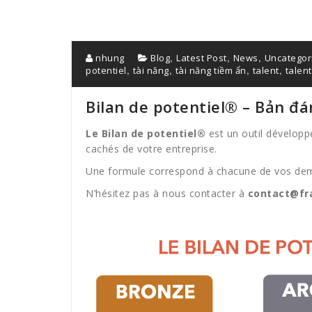
,
,
,
nhung
Blog
Latest Post
News
Uncategor
,
,
,
,
potentiel
tài năng
tài năng tiềm ẩn
talent
talent
Bilan de potentiel® – Bản đá
Le Bilan de potentiel®
est un outil développé
cachés de votre entreprise.
Une formule correspond à chacune de vos dema
N’hésitez pas à nous contacter à
contact@fra