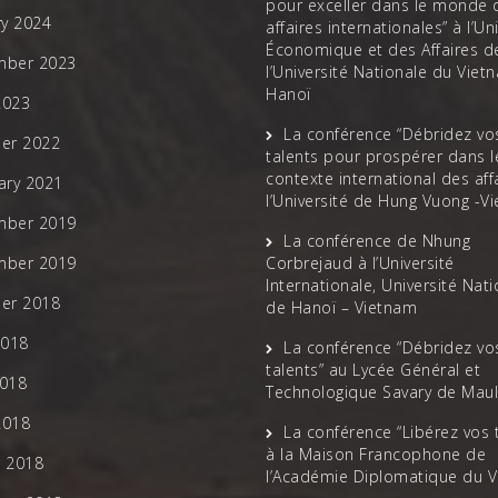
pour exceller dans le monde 
ry 2024
affaires internationales” à l’Un
Économique et des Affaires d
mber 2023
l’Université Nationale du Viet
Hanoï
2023
La conférence “Débridez vo
er 2022
talents pour prospérer dans l
contexte international des affa
ary 2021
l’Université de Hung Vuong -V
mber 2019
La conférence de Nhung
mber 2019
Corbrejaud à l’Université
Internationale, Université Nat
er 2018
de Hanoï – Vietnam
2018
La conférence “Débridez vo
talents” au Lycée Général et
018
Technologique Savary de Mau
2018
La conférence “Libérez vos 
à la Maison Francophone de
 2018
l’Académie Diplomatique du 