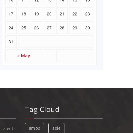
17
18
19
20
21
22
23
24
25
26
27
28
29
30
31
« May
Tag Cloud
amos
asie
 talents