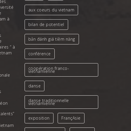
des
iversité
aux coeurs du vietnam
e
nam à
bilan de potentiel
s
bản đánh giá tiềm năng
e
ires ” à
ietnam
conférence
coopération franco-
vietnamienne
ionale
danse
s
danse traditionnelle
léon
vietnamienne
talents”
exposition
FrançAsie
Vietnam