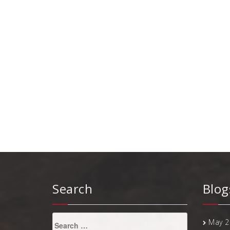
Search
Blog
Search
May 2
for: