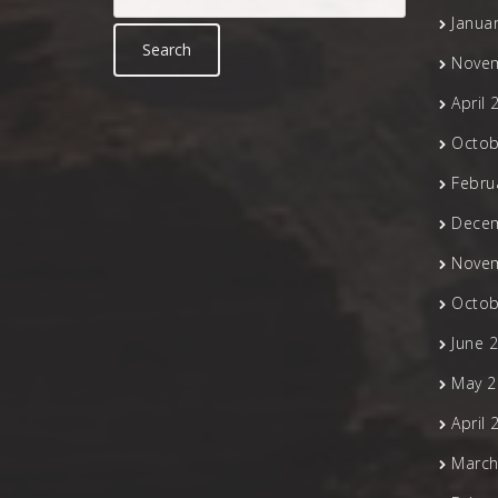
Janua
Nove
April 
Octob
Febru
Dece
Nove
Octob
June 
May 2
April 
March