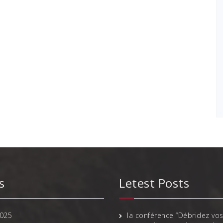
s
Letest Posts
025
la conférence “Débridez vos