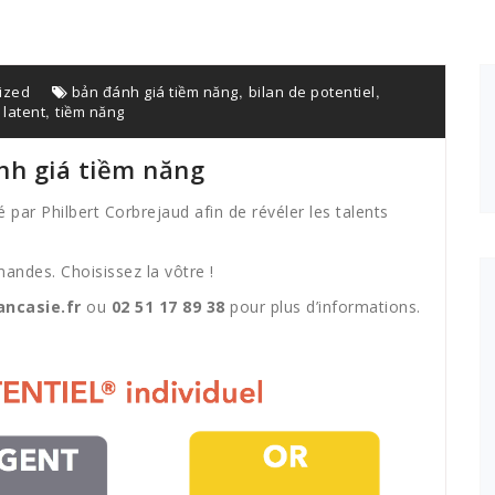
,
,
ized
bản đánh giá tiềm năng
bilan de potentiel
,
 latent
tiềm năng
nh giá tiềm năng
 par Philbert Corbrejaud afin de révéler les talents
ndes. Choisissez la vôtre !
ncasie.fr
ou
02 51 17 89 38
pour plus d’informations.