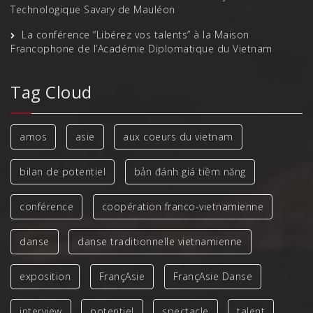
Technologique Savary de Mauléon
La conférence “Libérez vos talents” à la Maison
Francophone de l’Académie Diplomatique du Vietnam
Tag Cloud
amos
asie
aux coeurs du vietnam
bilan de potentiel
bản đánh giá tiềm năng
conférence
coopération franco-vietnamienne
danse
danse traditionnelle vietnamienne
exposition
FrançAsie
FrançAsie Danse
interview
potentiel
spectacle
talent