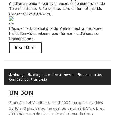
étudiants pendant leurs vacances, cette conférence de
o a pu se faire en format hybride
Talents Latents & C
(présentiel et distanciel).
L’Académie Diplomatique du Vietnam est la meilleure
institution vietnamienne pour former les diplomates
francophones.
Read More
,
,
,
,
nhung
Blog
Latest Post
News
amos
asie
,
conférence
FrançAsie
UN DON
FrançAsie et Vitalita donnent 6000 masques lavables
30 fois, 3 plis, de bonne qualité, certifiés DGA, CE, et
AFNOR pour aider les Restos du Cœur, la Croix-