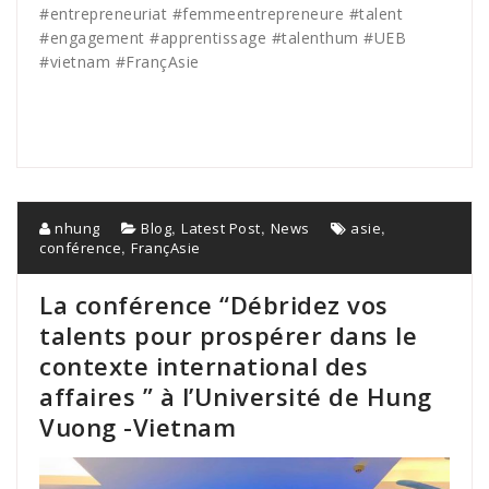
#
entrepreneuriat
#
femmeentrepreneure
#
talent
#
engagement
#
apprentissage
#
talenthum #UEB
#vietnam #FrançAsie
,
,
,
nhung
Blog
Latest Post
News
asie
,
conférence
FrançAsie
La conférence “Débridez vos
talents pour prospérer dans le
contexte international des
affaires ” à l’Université de Hung
Vuong -Vietnam