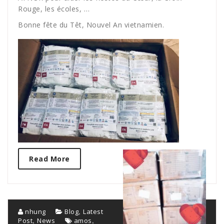
Rouge, les écoles, …
Bonne fête du Têt, Nouvel An vietnamien.
Read More
,
nhung
Blog
Latest
,
,
Post
News
amos