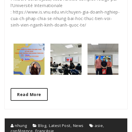
l’Université Internationale
: https://www.is.vnu.edu.vn/chuyen-gia-doanh-nghiep-
cua-ch-phap-chia-se-nhung-bai-hoc-thuc-tien-voi-
sinh-vien-nganh-kinh-doanh-quoc-te/
Read More
,
,
,
nhung
Blog
Latest Post
News
asie
,
conférence
FrançAsie