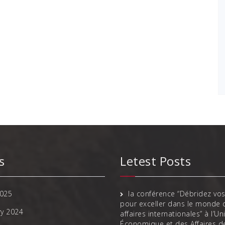
s
Letest Posts
025
la conférence “Débridez vos
pour exceller dans le monde 
ry 2024
affaires internationales” à l’Un
Économique et des Affaires d