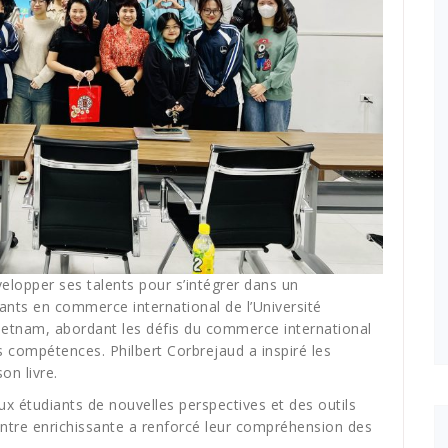
lopper ses talents pour s’intégrer dans un
nts en commerce international de l’Université
Vietnam, abordant les défis du commerce international
s compétences. Philbert Corbrejaud a inspiré les
on livre.
ux étudiants de nouvelles perspectives et des outils
contre enrichissante a renforcé leur compréhension des