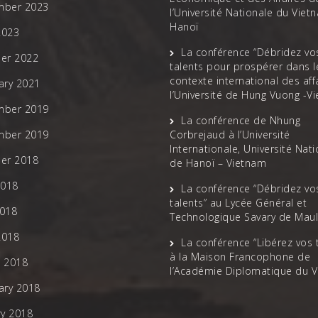
mber 2023
l’Université Nationale du Viet
Hanoï
2023
La conférence “Débridez vo
er 2022
talents pour prospérer dans l
contexte international des affa
ary 2021
l’Université de Hung Vuong -V
mber 2019
La conférence de Nhung
mber 2019
Corbrejaud à l’Université
Internationale, Université Nat
er 2018
de Hanoï – Vietnam
2018
La conférence “Débridez vo
talents” au Lycée Général et
018
Technologique Savary de Mau
2018
La conférence “Libérez vos 
à la Maison Francophone de
 2018
l’Académie Diplomatique du 
ary 2018
ry 2018