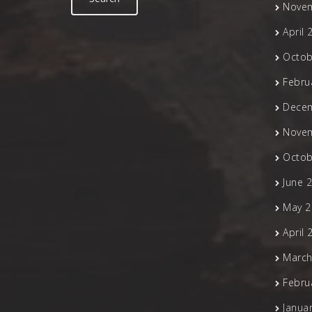
Nove
April 
Octob
Febru
Dece
Nove
Octob
June 
May 2
April 
March
Febru
Janua