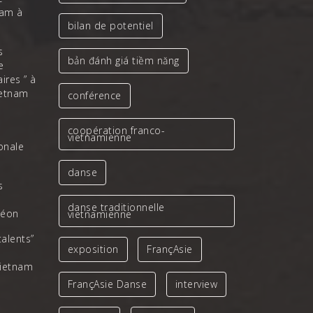
nam à
bilan de potentiel
s
bản đánh giá tiềm năng
e
ires ” à
ietnam
conférence
coopération franco-
vietnamienne
ionale
danse
s
danse traditionnelle
léon
vietnamienne
talents”
exposition
FrançAsie
Vietnam
FrançAsie Danse
interview