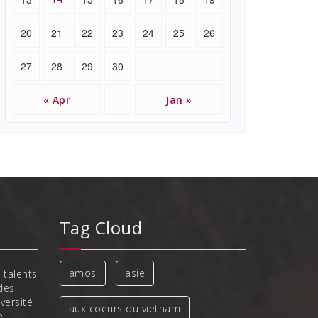
20
21
22
23
24
25
26
27
28
29
30
« Apr
Jan »
Tag Cloud
amos
asie
 talents
des
iversité
aux coeurs du vietnam
e