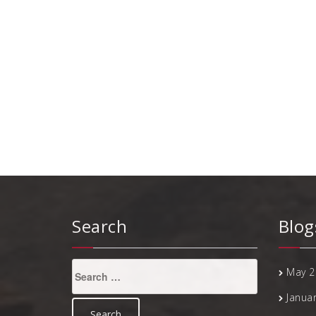
Search
Blog
Search
May 2
for:
Janua