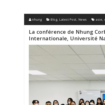
,
,
,
nhung
Blog
Latest Post
News
asie
La conférence de Nhung Corb
Internationale, Université N