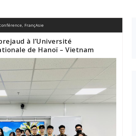
,
conférence
FrançAsie
rejaud à l’Université
ationale de Hanoï – Vietnam