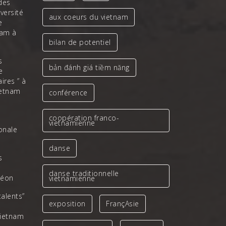
des
iversité
aux coeurs du vietnam
e
nam à
bilan de potentiel
s
bản đánh giá tiềm năng
e
ires ” à
ietnam
conférence
coopération franco-
vietnamienne
ionale
danse
s
danse traditionnelle
léon
vietnamienne
talents”
exposition
FrançAsie
Vietnam