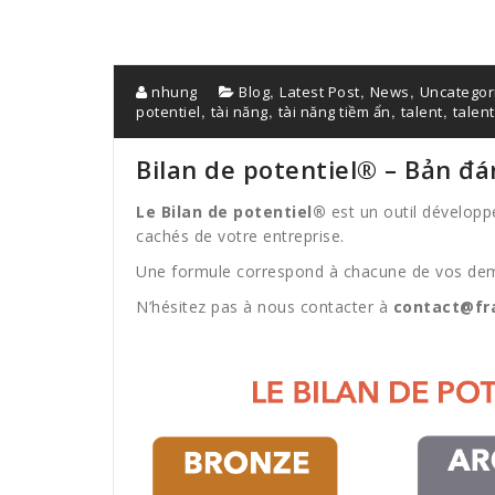
,
,
,
nhung
Blog
Latest Post
News
Uncategor
,
,
,
,
potentiel
tài năng
tài năng tiềm ẩn
talent
talent
Bilan de potentiel® – Bản đá
Le Bilan de potentiel®
est un outil développé
cachés de votre entreprise.
Une formule correspond à chacune de vos dema
N’hésitez pas à nous contacter à
contact@fra