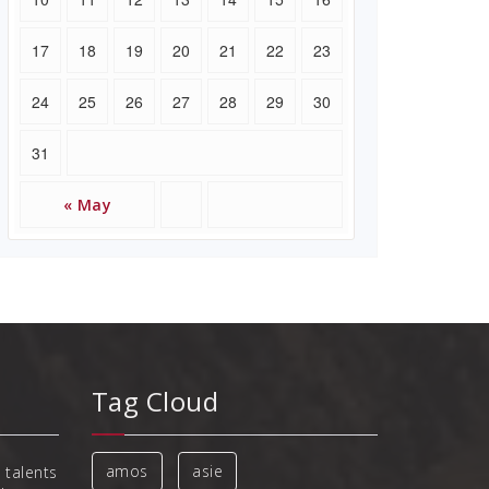
17
18
19
20
21
22
23
24
25
26
27
28
29
30
31
« May
Tag Cloud
amos
asie
 talents