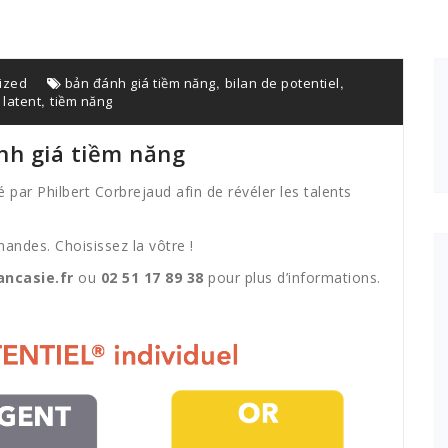
,
,
ized
bản đánh giá tiềm năng
bilan de potentiel
,
 latent
tiềm năng
nh giá tiềm năng
 par Philbert Corbrejaud afin de révéler les talents
ndes. Choisissez la vôtre !
ncasie.fr
ou
02 51 17 89 38
pour plus d’informations.