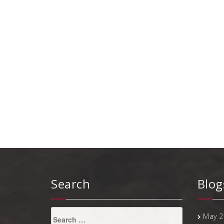
Search
Blog
Search
May 2
for: