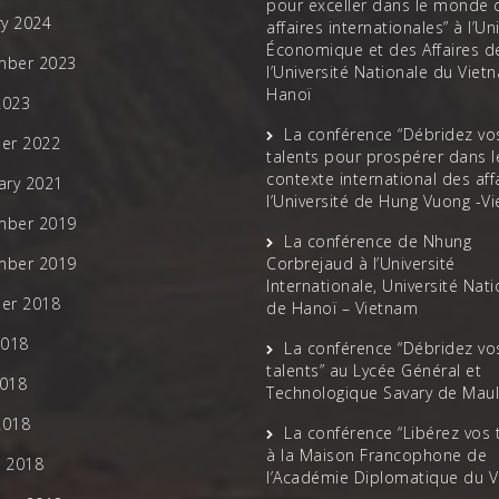
pour exceller dans le monde 
ry 2024
affaires internationales” à l’Un
Économique et des Affaires d
mber 2023
l’Université Nationale du Viet
Hanoï
2023
La conférence “Débridez vo
er 2022
talents pour prospérer dans l
contexte international des affa
ary 2021
l’Université de Hung Vuong -V
mber 2019
La conférence de Nhung
mber 2019
Corbrejaud à l’Université
Internationale, Université Nat
er 2018
de Hanoï – Vietnam
2018
La conférence “Débridez vo
talents” au Lycée Général et
018
Technologique Savary de Mau
2018
La conférence “Libérez vos 
à la Maison Francophone de
 2018
l’Académie Diplomatique du 