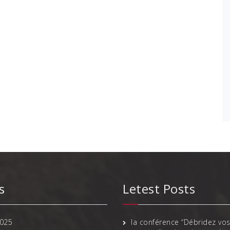
s
Letest Posts
025
la conférence “Débridez vos