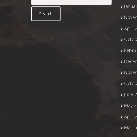
Janua
Nove
April 
Octob
Febru
Dece
Nove
Octob
June 
May 2
April 
March