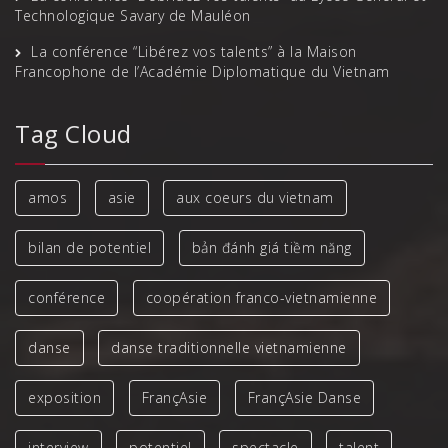
Technologique Savary de Mauléon
La conférence “Libérez vos talents” à la Maison
Francophone de l’Académie Diplomatique du Vietnam
Tag Cloud
amos
asie
aux coeurs du vietnam
bilan de potentiel
bản đánh giá tiềm năng
conférence
coopération franco-vietnamienne
danse
danse traditionnelle vietnamienne
exposition
FrançAsie
FrançAsie Danse
interview
potentiel
spectacle
talent